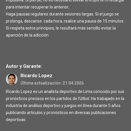
impulsiva. Si pierde, no es necesario elevar el importe ni recargar
para intentar recuperar lo anterior;
Haga pausas regulares durante sesiones largas. Si el juego se
prolonga, descanse: cada hora, realice una pausa de 15 minutos.
Si respeta estos principios, le resultará más sencillo evitar la
aparición de la adicción.
Autor y Garante:
Ricardo Lopez
Última actualización: 21.04.2026
Ricardo Lopez es un analista deportivo de Lima conocido por sus
pronósticos precisos en los partidos de fútbol. Ha trabajado en la
industria de análisis deportivo y juegos en línea durante 5 años
publicando artículos y pronósticos en diversas publicaciones
deportivas.